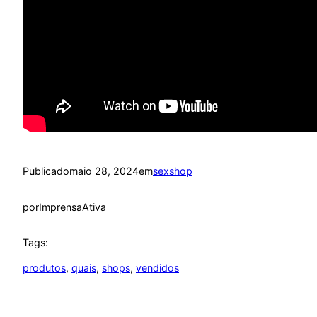
Publicado
maio 28, 2024
em
sexshop
por
ImprensaAtiva
Tags:
produtos
, 
quais
, 
shops
, 
vendidos