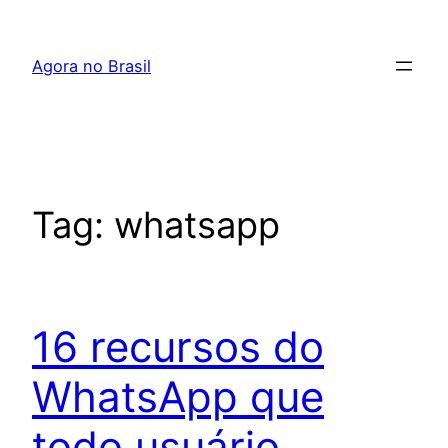
Pular
para
Agora no Brasil
o
conteúdo
Tag:
whatsapp
16 recursos do
WhatsApp que
todo usuário