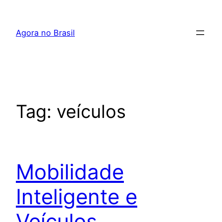
Pular
para
Agora no Brasil
o
conteúdo
Tag:
veículos
Mobilidade
Inteligente e
Veículos