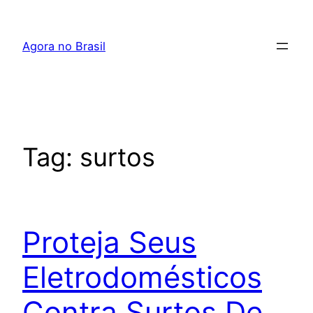
Pular
para
Agora no Brasil
o
conteúdo
Tag:
surtos
Proteja Seus
Eletrodomésticos
Contra Surtos De