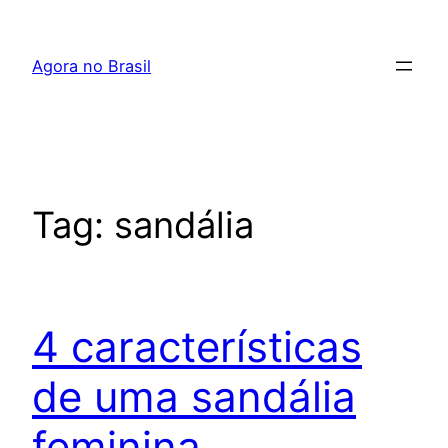
Pular
para
Agora no Brasil
o
conteúdo
Tag:
sandália
4 características
de uma sandália
feminina