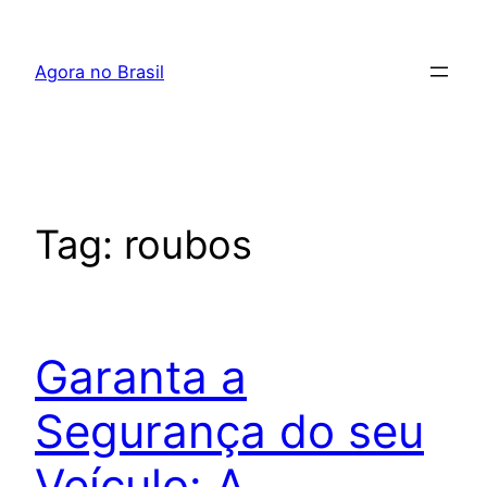
Pular
para
Agora no Brasil
o
conteúdo
Tag:
roubos
Garanta a
Segurança do seu
Veículo: A