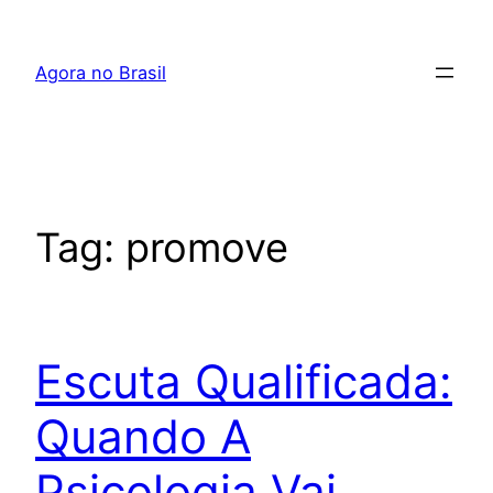
Pular
para
Agora no Brasil
o
conteúdo
Tag:
promove
Escuta Qualificada:
Quando A
Psicologia Vai