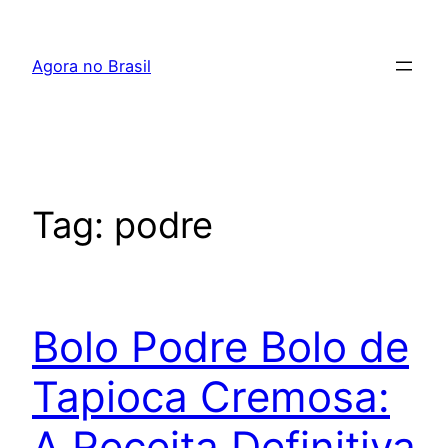
Pular
para
Agora no Brasil
o
conteúdo
Tag:
podre
Bolo Podre Bolo de
Tapioca Cremosa:
A Receita Definitiva