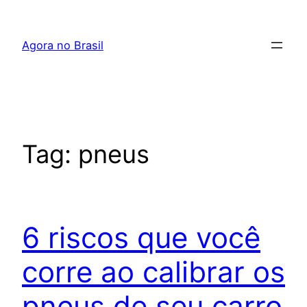
Pular
para
Agora no Brasil
o
conteúdo
Tag:
pneus
6 riscos que você
corre ao calibrar os
pneus de seu carro