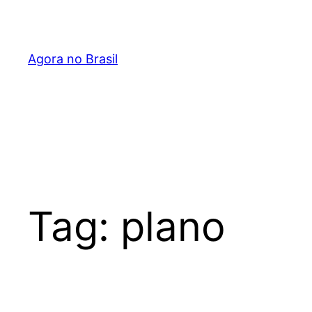
Pular
para
o
Agora no Brasil
conteúdo
Tag:
plano