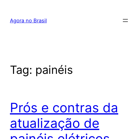
Pular
para
Agora no Brasil
o
conteúdo
Tag:
painéis
Prós e contras da
atualização de
painéis elétricos