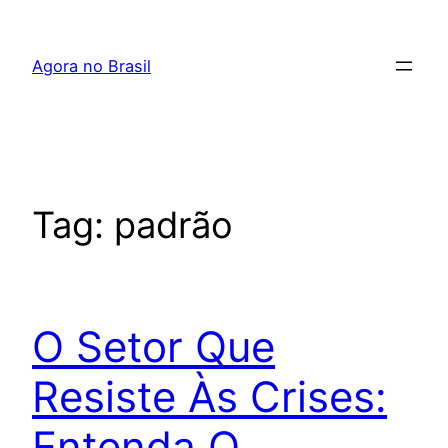
Pular
para
Agora no Brasil
o
conteúdo
Tag:
padrão
O Setor Que
Resiste Às Crises:
Entenda O