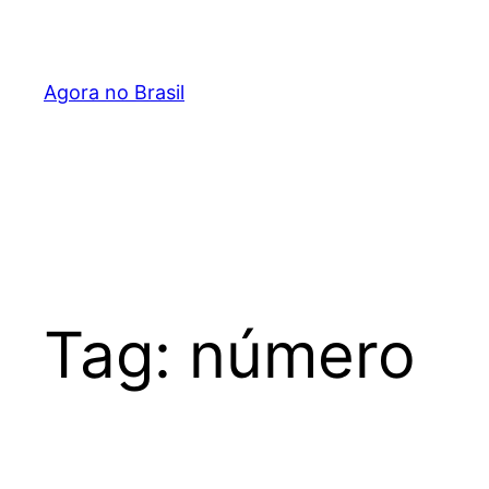
Pular
para
o
Agora no Brasil
conteúdo
Tag:
número