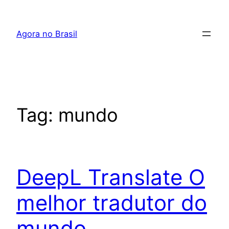
Pular
para
Agora no Brasil
o
conteúdo
Tag:
mundo
DeepL Translate O
melhor tradutor do
mundo