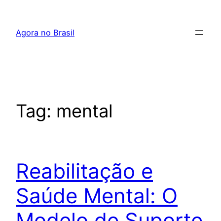
Pular
para
Agora no Brasil
o
conteúdo
Tag:
mental
Reabilitação e
Saúde Mental: O
Modelo de Suporte