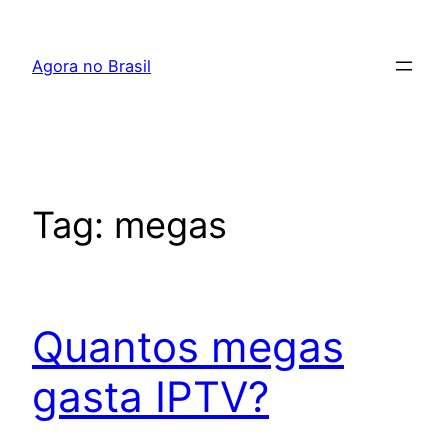
Pular
para
Agora no Brasil
o
conteúdo
Tag:
megas
Quantos megas
gasta IPTV?