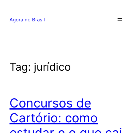
Pular
para
Agora no Brasil
o
conteúdo
Tag:
jurídico
Concursos de
Cartório: como
estudar e o que cai