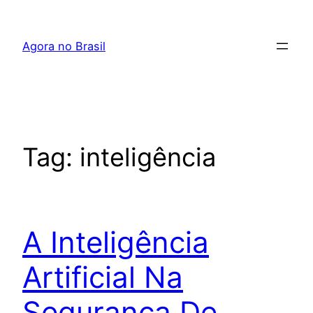
Pular
para
Agora no Brasil
o
conteúdo
Tag:
inteligência
A Inteligência
Artificial Na
Segurança De