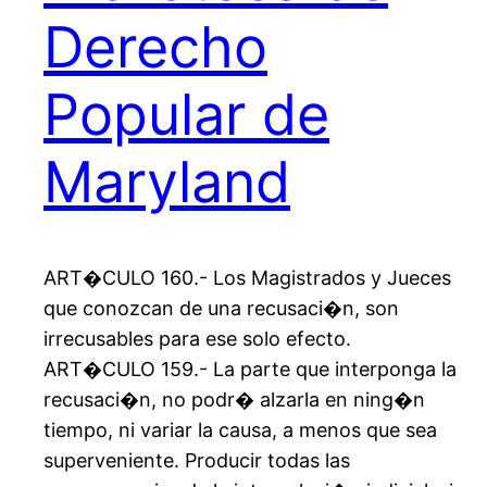
Derecho
Popular de
Maryland
ART�CULO 160.- Los Magistrados y Jueces
que conozcan de una recusaci�n, son
irrecusables para ese solo efecto.
ART�CULO 159.- La parte que interponga la
recusaci�n, no podr� alzarla en ning�n
tiempo, ni variar la causa, a menos que sea
superveniente. Producir todas las