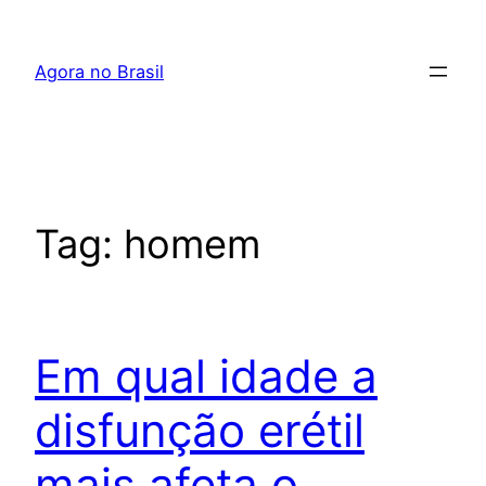
Pular
para
Agora no Brasil
o
conteúdo
Tag:
homem
Em qual idade a
disfunção erétil
mais afeta o