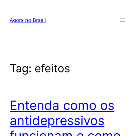
Pular
para
Agora no Brasil
o
conteúdo
Tag:
efeitos
Entenda como os
antidepressivos
funcionam e como