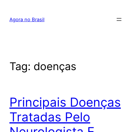
Pular
para
Agora no Brasil
o
conteúdo
Tag:
doenças
Principais Doenças
Tratadas Pelo
Neurologista E