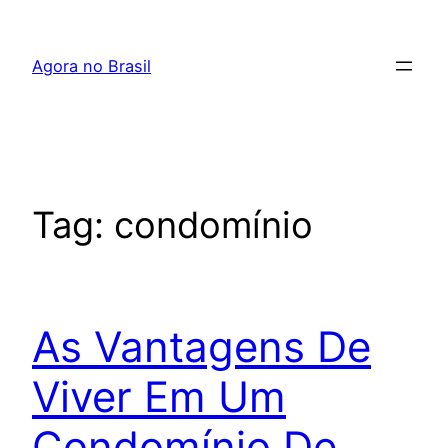
Pular
para
Agora no Brasil
o
conteúdo
Tag:
condomínio
As Vantagens De
Viver Em Um
Condomínio De