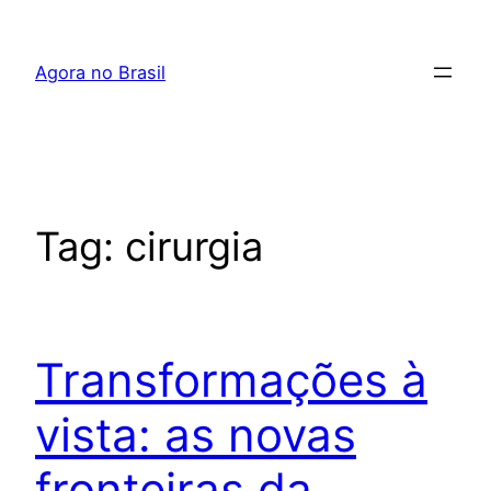
Pular
para
Agora no Brasil
o
conteúdo
Tag:
cirurgia
Transformações à
vista: as novas
fronteiras da