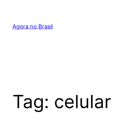
Pular
para
o
Agora no Brasil
conteúdo
Tag:
celular