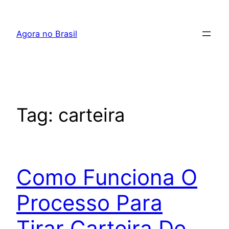
Pular
para
Agora no Brasil
o
conteúdo
Tag:
carteira
Como Funciona O
Processo Para
Tirar Carteira De