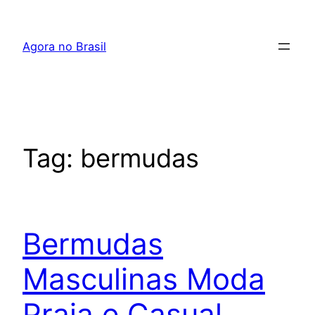
Pular
para
Agora no Brasil
o
conteúdo
Tag:
bermudas
Bermudas
Masculinas Moda
Praia e Casual