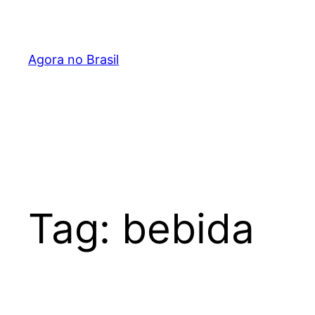
Pular
para
o
Agora no Brasil
conteúdo
Tag:
bebida