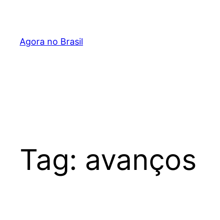
Pular
para
o
Agora no Brasil
conteúdo
Tag:
avanços