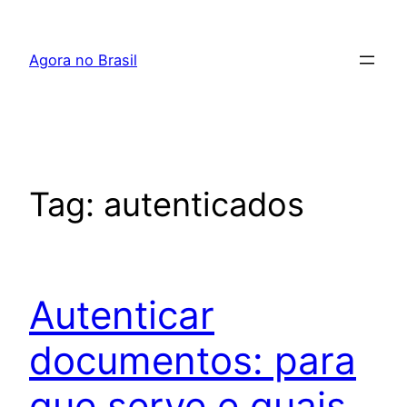
Pular
para
Agora no Brasil
o
conteúdo
Tag:
autenticados
Autenticar
documentos: para
que serve e quais