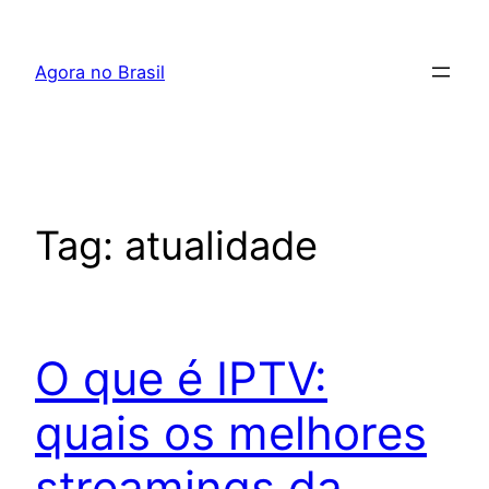
Pular
para
Agora no Brasil
o
conteúdo
Tag:
atualidade
O que é IPTV:
quais os melhores
streamings da