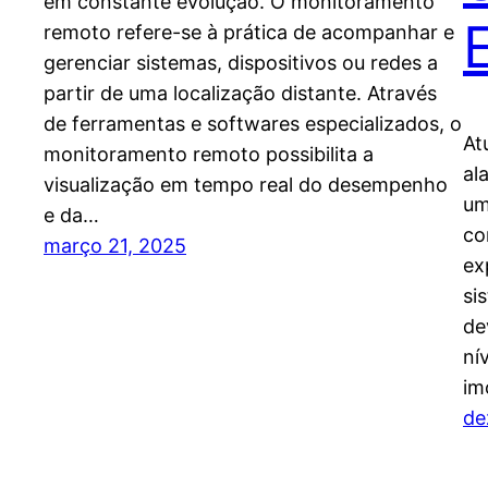
em constante evolução. O monitoramento
remoto refere-se à prática de acompanhar e
gerenciar sistemas, dispositivos ou redes a
partir de uma localização distante. Através
de ferramentas e softwares especializados, o
At
monitoramento remoto possibilita a
al
visualização em tempo real do desempenho
um
e da…
co
março 21, 2025
ex
si
de
ní
im
de